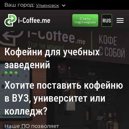
Ваш город:
expand_more
Ульяновск
menu
Стать
RUS
партнером
Кофейни для учебных
заведений
Хотите поставить кофейню
в ВУЗ, университет или
колледж?
Наше ПО позволяет