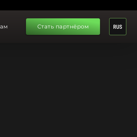
рам
Стать партнёром
RUS