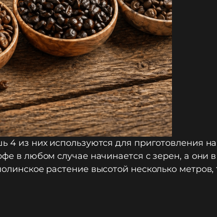
шь 4 из них используются для приготовления н
офе в любом случае начинается с зерен, а они
полинское растение высотой несколько метров, т