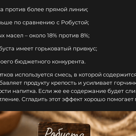
а против более прямой линии;
ньше по сравнению с Робустой;
 масел – около 18% против 8%;
буста имеет горьковатый привкус;
воего бюджетного конкурента.
ков используется смесь, в которой содержится
бавляет продукту крепость и усиливает горчинк
сти напитка. Если же ее содержание будет сл
тление. Сгладить этот эффект хорошо помогает 