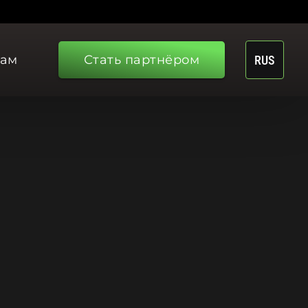
рам
Стать партнёром
RUS