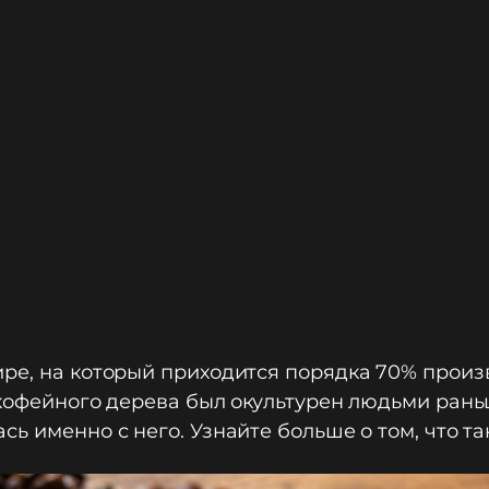
ре, на который приходится порядка 70% произв
 кофейного дерева был окультурен людьми рань
ь именно с него. Узнайте больше о том, что та