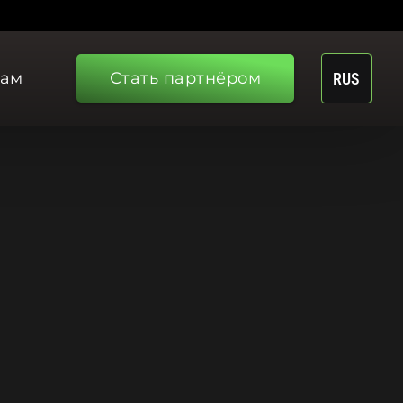
рам
Стать партнёром
RUS