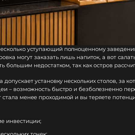
несколько уступающий полноценному заведению
ровка могут заказать лишь напиток, а вот сала
ать большим недостатком, так как остров рассч
 допускает установку нескольких столов, за ко
еи – возможность быстро и безболезненно пере
 стала менее проходимой и вы теряете потенц
ие инвестиции;
ескольких точек;