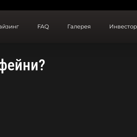
айзинг
FAQ
Галерея
Инвесто
фейни?