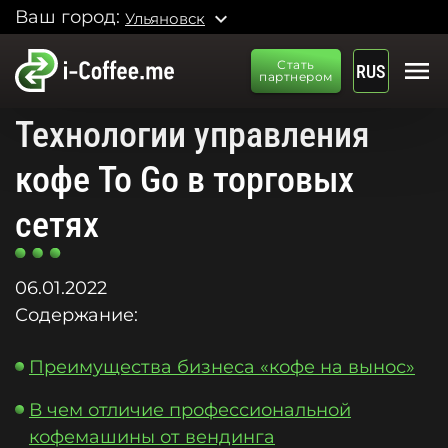
Ваш город:
expand_more
Ульяновск
menu
Стать
RUS
партнером
Технологии управления
кофе To Go в торговых
сетях
06.01.2022
Содержание:
Преимущества бизнеса «кофе на вынос»
В чем отличие профессиональной
кофемашины от вендинга